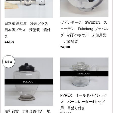
ヴィンテージ SWEDEN ス
日本橋 黒江屋 冷酒グラス
ェーデン Pukeberg プケベル
日本酒グラス 漆塗装 箱付
グ 硝子のボウル 未使用品
き
北欧雑貨
¥3,800
¥4,800
SOLDOUT
SOLDOUT
PYREX オールドパイレック
ス パーコレーター4カップ
用 目盛り付き
昭和雑貨 アルミ蓋付き 地