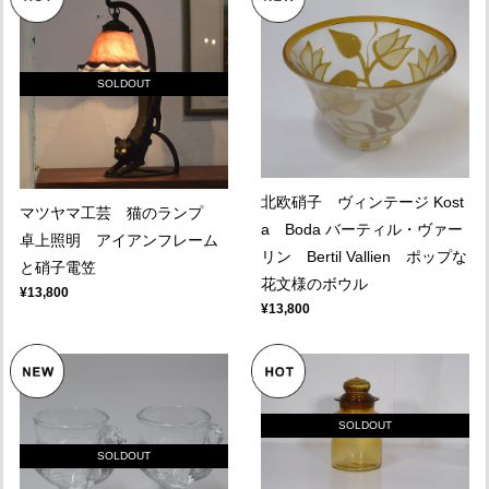
SOLDOUT
北欧硝子 ヴィンテージ Kost
マツヤマ工芸 猫のランプ
a Boda バーティル・ヴァー
卓上照明 アイアンフレーム
リン Bertil Vallien ポップな
と硝子電笠
花文様のボウル
¥13,800
¥13,800
SOLDOUT
SOLDOUT