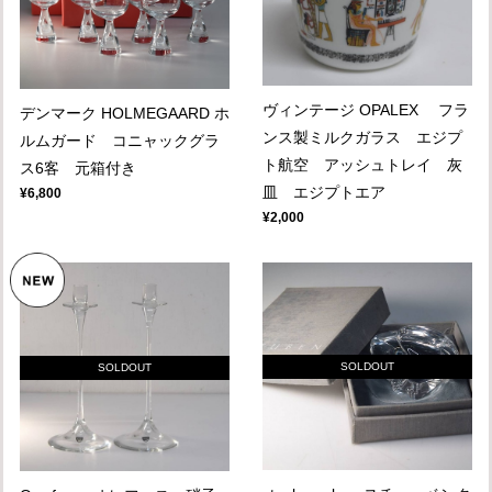
ヴィンテージ OPALEX フラ
デンマーク HOLMEGAARD ホ
ンス製ミルクガラス エジプ
ルムガード コニャックグラ
ト航空 アッシュトレイ 灰
ス6客 元箱付き
皿 エジプトエア
¥6,800
¥2,000
SOLDOUT
SOLDOUT