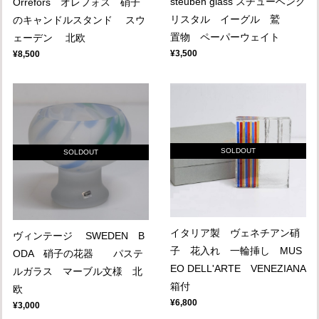
steuben glass スチューベンク
Orrefors オレフォス 硝子
リスタル イーグル 鷲
のキャンドルスタンド スウ
置物 ペーパーウェイト
ェーデン 北欧
¥3,500
¥8,500
SOLDOUT
SOLDOUT
イタリア製 ヴェネチアン硝
ヴィンテージ SWEDEN B
子 花入れ 一輪挿し MUS
ODA 硝子の花器 パステ
EO DELL'ARTE VENEZIANA
ルガラス マーブル文様 北
箱付
欧
¥6,800
¥3,000