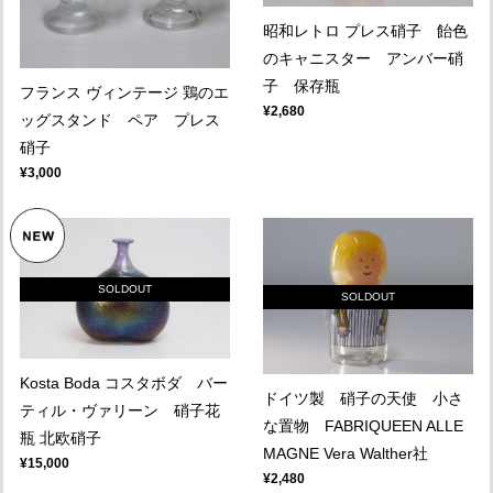
昭和レトロ プレス硝子 飴色
のキャニスター アンバー硝
子 保存瓶
フランス ヴィンテージ 鶏のエ
¥2,680
ッグスタンド ペア プレス
硝子
¥3,000
SOLDOUT
SOLDOUT
Kosta Boda コスタボダ バー
ドイツ製 硝子の天使 小さ
ティル・ヴァリーン 硝子花
な置物 FABRIQUEEN ALLE
瓶 北欧硝子
MAGNE Vera Walther社
¥15,000
¥2,480