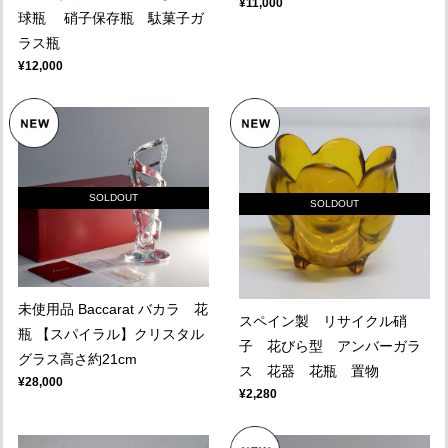
¥11,000
球瓶 硝子保存瓶 駄菓子ガ
ラス瓶
¥12,000
SOLDOUT
SOLDOUT
未使用品 Baccarat バカラ 花
スペイン製 リサイクル硝
瓶 【スパイラル】クリスタル
子 花びら型 アンバーガラ
グラス高さ約21cm
ス 花器 花瓶 置物
¥28,000
¥2,280