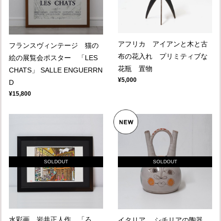
アフリカ アイアンと木と古
フランスヴィンテージ 猫の
布の花入れ プリミティブな
絵の展覧会ポスター 「LES
花瓶 置物
CHATS」 SALLE ENGUERRN
¥5,000
D
¥15,800
SOLDOUT
SOLDOUT
水彩画 岩井正人作 「ろ
イタリア シチリアの陶器