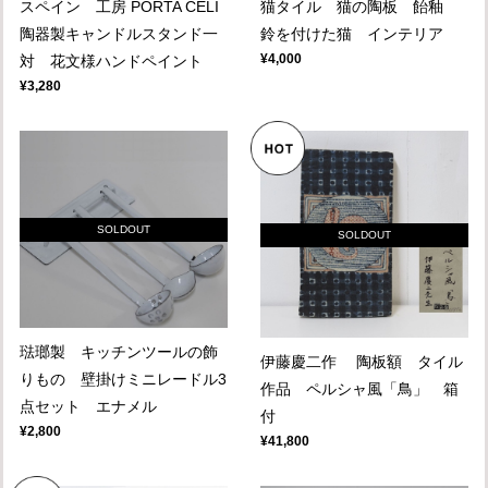
スペイン 工房 PORTA CELI
猫タイル 猫の陶板 飴釉
陶器製キャンドルスタンド一
鈴を付けた猫 インテリア
¥4,000
対 花文様ハンドペイント
¥3,280
SOLDOUT
SOLDOUT
琺瑯製 キッチンツールの飾
伊藤慶二作 陶板額 タイル
りもの 壁掛けミニレードル3
作品 ペルシャ風「鳥」 箱
点セット エナメル
付
¥2,800
¥41,800