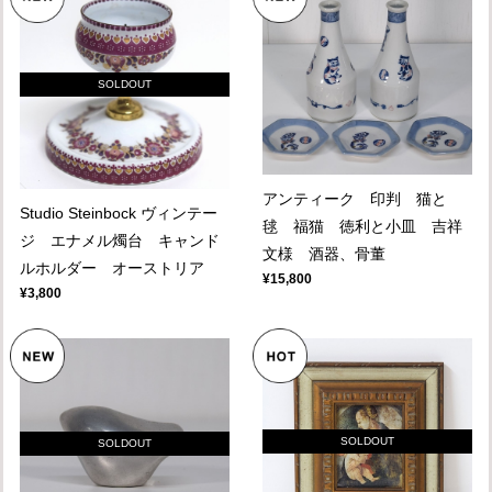
SOLDOUT
アンティーク 印判 猫と
Studio Steinbock ヴィンテー
毬 福猫 徳利と小皿 吉祥
ジ エナメル燭台 キャンド
文様 酒器、骨董
ルホルダー オーストリア
¥15,800
¥3,800
SOLDOUT
SOLDOUT