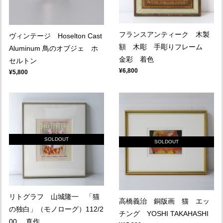
フランスアンティーク 木製
ヴィンテージ Hoselton Cast
額 木彫 手彫りフレーム
Aluminum 鳥のオブジェ ホ
金彩 着色
セルトン
¥6,800
¥5,800
SOLDOUT
SOLDOUT
リトグラフ 山城隆一 「猫
高橋義治 銅版画 猫 エッ
の独白」（モノローグ）112/2
チング YOSHI TAKAHASHI
00 真作