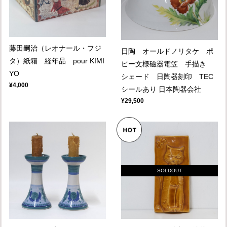
藤田嗣治（レオナール・フジ
日陶 オールドノリタケ ポ
タ）紙箱 経年品 pour KIMI
ピー文様磁器電笠 手描き
YO
シェード 日陶器刻印 TEC
¥4,000
シールあり 日本陶器会社
¥29,500
SOLDOUT