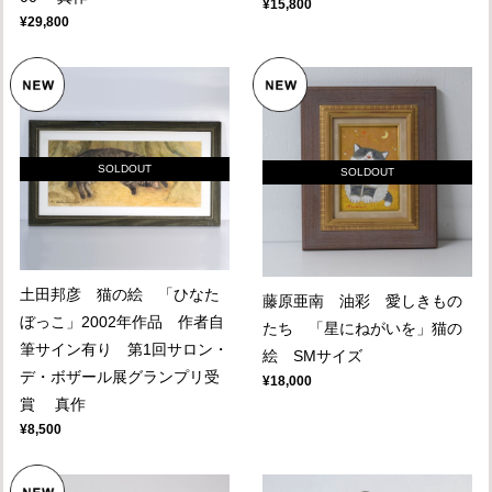
¥15,800
¥29,800
SOLDOUT
SOLDOUT
土田邦彦 猫の絵 「ひなた
藤原亜南 油彩 愛しきもの
ぼっこ」2002年作品 作者自
たち 「星にねがいを」猫の
筆サイン有り 第1回サロン・
絵 SMサイズ
デ・ボザール展グランプリ受
¥18,000
賞 真作
¥8,500