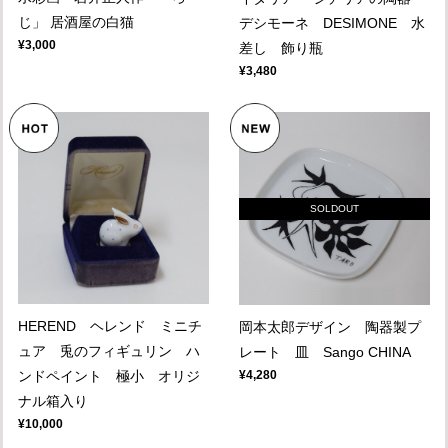
じ」 居酒屋の白猫
デシモーネ DESIMONE 水
¥3,000
差し 飾り瓶
¥3,480
SOLDOUT
HEREND ヘレンド ミニチ
岡本太郎デザイン 陶器製プ
ュア 兎のフィギュリン ハ
レート 皿 Sango CHINA
ンドペイント 極小 オリジ
¥4,280
ナル箱入り
¥10,000