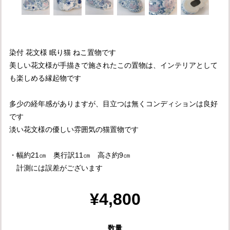
染付 花文様 眠り猫 ねこ置物です
美しい花文様が手描きで施されたこの置物は、インテリアとして
も楽しめる縁起物です
多少の経年感がありますが、目立つは無くコンディションは良好
です
淡い花文様の優しい雰囲気の猫置物です
・幅約21㎝ 奥行訳11㎝ 高さ約9㎝
計測には誤差がございます
¥4,800
数量