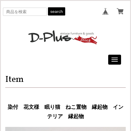
search
Toggle
navigati
Item
染付 花文様 眠り猫 ねこ置物 縁起物 イン
テリア 縁起物