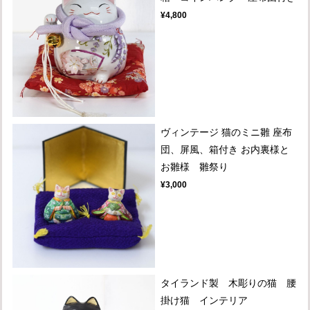
¥4,800
ヴィンテージ 猫のミニ雛 座布
団、屏風、箱付き お内裏様と
お雛様 雛祭り
¥3,000
タイランド製 木彫りの猫 腰
掛け猫 インテリア