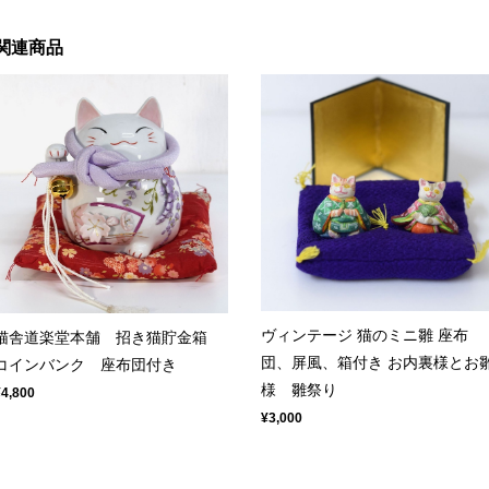
関連商品
ヴィンテージ 猫のミニ雛 座布
猫舎道楽堂本舗 招き猫貯金箱
団、屏風、箱付き お内裏様とお
コインバンク 座布団付き
様 雛祭り
¥4,800
¥3,000