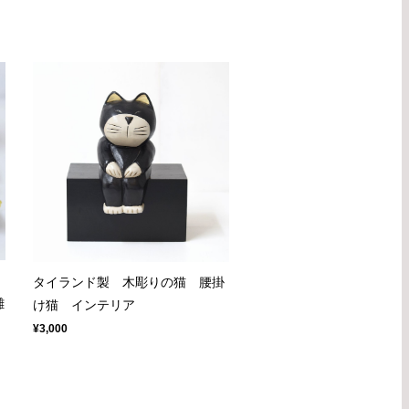
タイランド製 木彫りの猫 腰掛
雛
け猫 インテリア
¥3,000