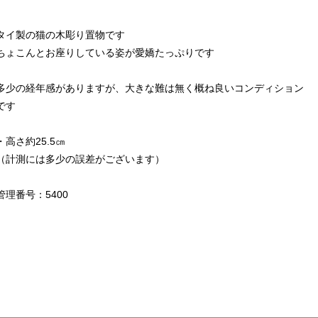
タイ製の猫の木彫り置物です
ちょこんとお座りしている姿が愛嬌たっぷりです
多少の経年感がありますが、大きな難は無く概ね良いコンディション
です
・高さ約25.5㎝
（計測には多少の誤差がございます）
管理番号：5400