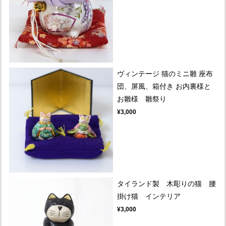
ヴィンテージ 猫のミニ雛 座布
団、屏風、箱付き お内裏様と
お雛様 雛祭り
¥3,000
タイランド製 木彫りの猫 腰
掛け猫 インテリア
¥3,000