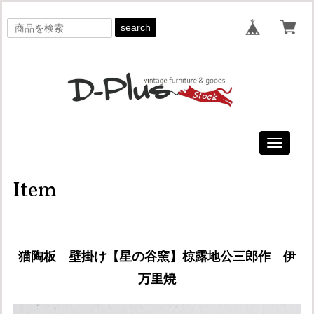
search
Toggle
navigati
Item
猫陶板 壁掛け【星の谷窯】椋露地公三郎作 伊
万里焼