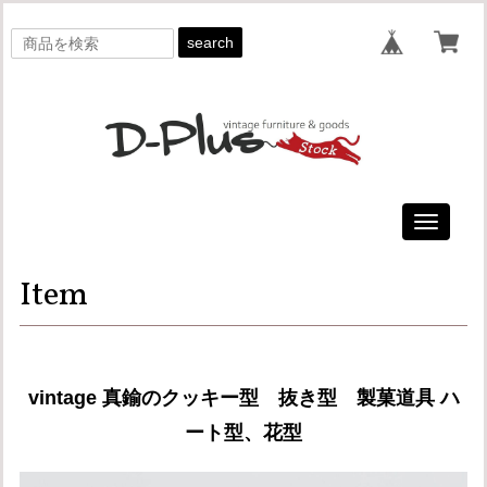
search
Toggle
navigati
Item
vintage 真鍮のクッキー型 抜き型 製菓道具 ハ
ート型、花型