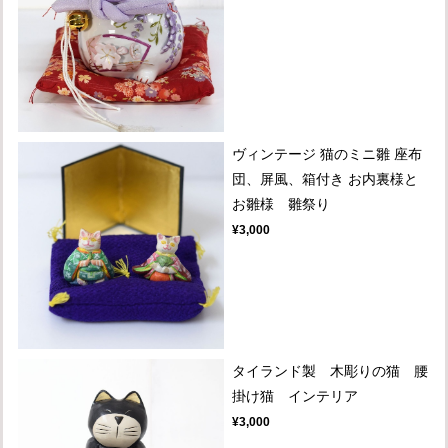
ヴィンテージ 猫のミニ雛 座布
団、屏風、箱付き お内裏様と
お雛様 雛祭り
¥3,000
タイランド製 木彫りの猫 腰
掛け猫 インテリア
¥3,000