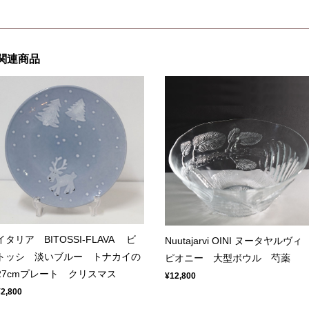
関連商品
イタリア BITOSSI-FLAVA ビ
Nuutajarvi OINI ヌータヤルヴ
トッシ 淡いブルー トナカイの
ピオニー 大型ボウル 芍薬
27cmプレート クリスマス
¥12,800
¥2,800