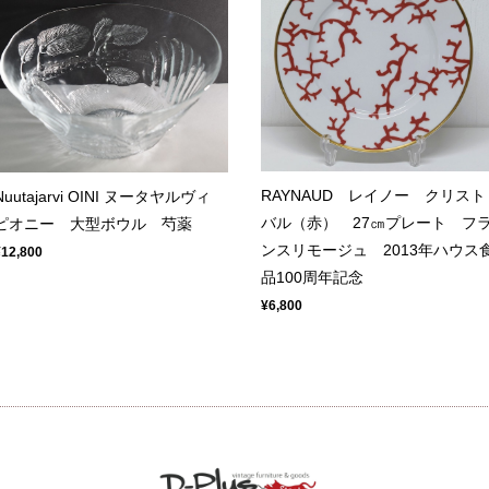
RAYNAUD レイノー クリスト
Nuutajarvi OINI ヌータヤルヴィ
バル（赤） 27㎝プレート フ
ピオニー 大型ボウル 芍薬
ンスリモージュ 2013年ハウス
¥12,800
品100周年記念
¥6,800