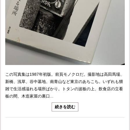
この写真集は1987年初版。前頁モノクロだ。撮影地は高田馬場、
新橋、浅草、谷中墓地、南青山など東京のあちこち。いずれも猥
雑で生活感溢れる場所ばかり。トタンの波板の上、飲食店の立看
板の間、木造家屋の裏口...
続きを読む