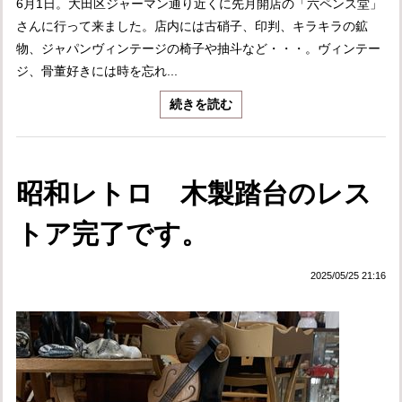
6月1日。大田区ジャーマン通り近くに先月開店の「六ペンス堂」
さんに行って来ました。店内には古硝子、印判、キラキラの鉱
物、ジャパンヴィンテージの椅子や抽斗など・・・。ヴィンテー
ジ、骨董好きには時を忘れ...
続きを読む
昭和レトロ 木製踏台のレス
トア完了です。
2025/05/25 21:16