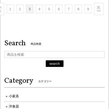
<
次
1
2
3
4
5
6
7
8
9
前
>>
Search
商品検索
search
Category
カテゴリー
小家具
洋食器