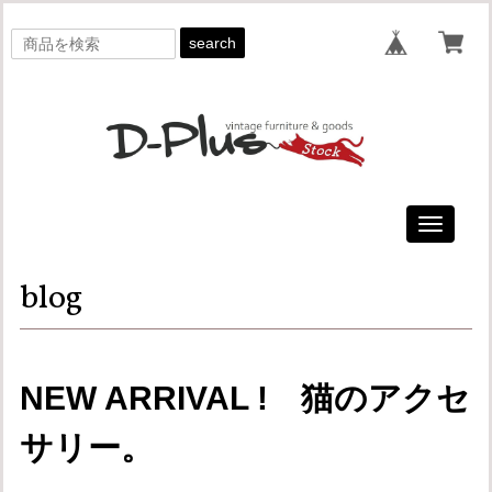
search
Toggle
navigati
blog
NEW ARRIVAL ! 猫のアクセ
サリー。