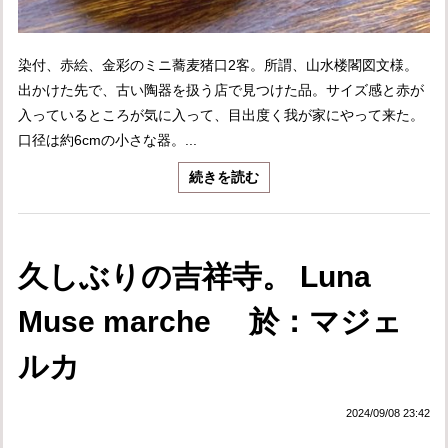
染付、赤絵、金彩のミニ蕎麦猪口2客。所謂、山水楼閣図文様。
出かけた先で、古い陶器を扱う店で見つけた品。サイズ感と赤が
入っているところが気に入って、目出度く我が家にやって来た。
口径は約6cmの小さな器。...
続きを読む
久しぶりの吉祥寺。 Luna
Muse marche 於：マジェ
ルカ
2024/09/08 23:42