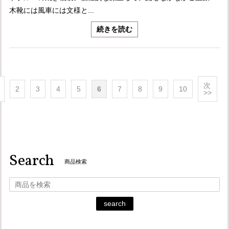
木靴には風車には文様と...
続きを読む
次
2
3
4
5
6
7
8
9
10
>>
Search
商品検索
search